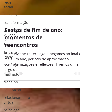
rede
social
suicídio
transformação
psicóloga
Viviane
Lajter
Festas de fim de ano:
Segal
momentos de
Terceira
reencontros
Idade
psicóloga
*Por: Viviane Lajter Segal Chegamos ao final de
largo do
mais um ano, período de aproximação,
machado
confraternizações e reflexões! Tivemos um ano
trabalho
...
separação
relacionamento
virtual
psicóloga