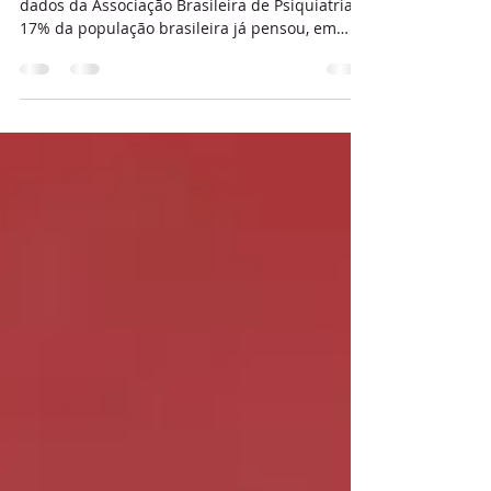
Precisamos falar sobre
o suicídio
* Por: Viviane Lajter Segal De acordo com
dados da Associação Brasileira de Psiquiatria
17% da população brasileira já pensou, em
algum...