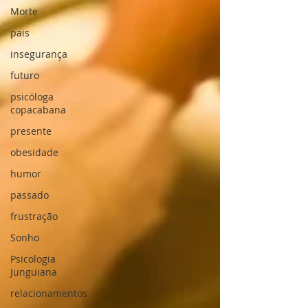
Morte
pais
insegurança
futuro
psicóloga
copacabana
presente
obesidade
humor
passado
frustração
Sonho
Psicologia
Junguiana
relacionamentos