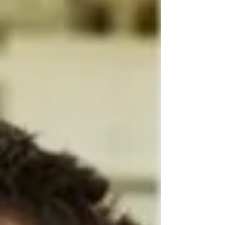
Divórcio? E agora?
* Por: Viviane Lajter Segal Desde pequenos
somos influenciados pelos contos de fadas e
nos acostumamos a ouvir a famosa frase “e
foram...