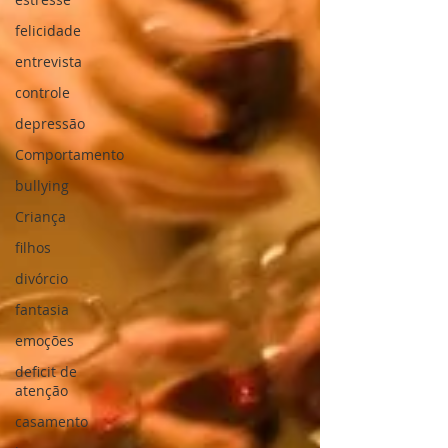
felicidade
entrevista
controle
depressão
Comportamento
bullying
Criança
filhos
divórcio
fantasia
emoções
deficit de
atenção
casamento