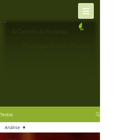
A Caminho da Mudança
Psicólogas Marcela Pavan e
Viviane Lajter Segal
Seja bem-vindo! Este é um espaço para a
promoção do bem-estar físico e
emocional.
Textos
Análise
Todos