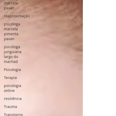
marcela
pavan
reaproximação
psicóloga
marcela
pimenta
pavan
psicóloga
junguiana
largo do
machad
Psicologia
Terapia
psicologia
online
resiliência
Trauma
Transtorno