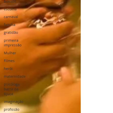
boicote
escolha
carnaval
família
gratidão
primeira
impressão
Mulher
Filmes
herói
maternidade
psicóloga
barra da
tijuca
imaginação
profissão