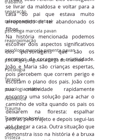
trabalho
se livrar da maldosa e voltar para a 
separação
casa do pai que estava muito 
arrependido de ter abandonado os 
relacionamento virtual
filhos.
psicóloga marcela pavan
Na história mencionada podemos 
reaproximação
escolher dois aspectos significativos 
psicóloga marcela pimenta pavan
dos personagens que são os 
recursos da coragem e criatividade. 
psicóloga junguiana largo do machad
João e Maria são crianças espertas, 
Psicologia
pois percebem que correm perigo e 
Terapia
escutam o plano dos pais. João com 
sua criatividade rapidamente 
psicologia online
encontra uma solução para achar o 
resiliência
caminho de volta quando os pais os 
Trauma
deixarem na floresta: espalhar 
Transtorno bipolar
pedras pelo trajeto e depois segui-las 
até chegar a casa. Outra situação que 
vocação
demonstra isso na história é a bruxa 
tristeza