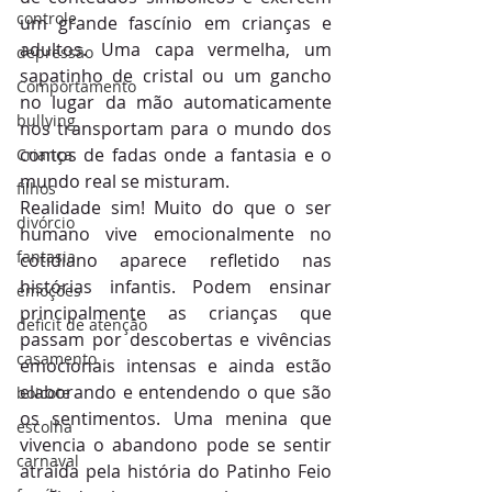
controle
um grande fascínio em crianças e 
adultos. Uma capa vermelha, um 
depressão
sapatinho de cristal ou um gancho 
Comportamento
no lugar da mão automaticamente 
bullying
nos transportam para o mundo dos 
contos de fadas onde a fantasia e o 
Criança
mundo real se misturam.
filhos
Realidade sim! Muito do que o ser 
divórcio
humano vive emocionalmente no 
fantasia
cotidiano aparece refletido nas 
histórias infantis. Podem ensinar 
emoções
principalmente as crianças que 
deficit de atenção
passam por descobertas e vivências 
casamento
emocionais intensas e ainda estão 
elaborando e entendendo o que são 
boicote
os sentimentos. Uma menina que 
escolha
vivencia o abandono pode se sentir 
carnaval
atraída pela história do Patinho Feio 