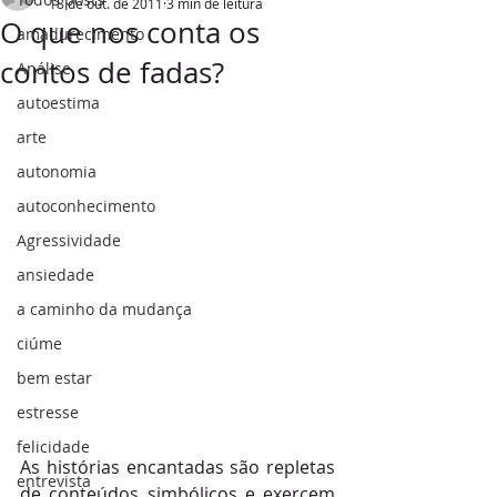
18 de out. de 2011
3 min de leitura
O que nos conta os
amadurecimento
contos de fadas?
Análise
autoestima
arte
autonomia
autoconhecimento
Agressividade
ansiedade
a caminho da mudança
ciúme
bem estar
estresse
felicidade
As histórias encantadas são repletas 
entrevista
de conteúdos simbólicos e exercem 