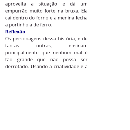
aproveita a situação e dá um 
empurrão muito forte na bruxa. Ela 
cai dentro do forno e a menina fecha 
a portinhola de ferro.
Reflexão
Os personagens dessa história, e de 
tantas outras, ensinam 
principalmente que nenhum mal é 
tão grande que não possa ser 
derrotado. Usando a criatividade e a 
coragem João e Maria utilizam seus 
próprios potenciais para vencer.
Essa é uma mensagem importante 
contida no conto. Através do lúdico o 
espectador assimila o ensinamento 
mais facilmente e pode então 
incorporá-lo à vida real, estimulando-
o a exercitar também a inteligência e 
a coragem para enfrentar suas 