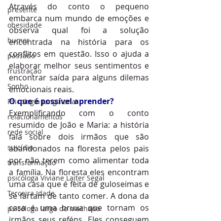
Através do conto o pequeno 
presente
embarca num mundo de emoções e 
obesidade
observa qual foi a solução 
humor
encontrada na história para os 
conflitos em questão. Isso o ajuda a 
passado
elaborar melhor seus sentimentos e 
frustração
encontrar saída para alguns dilemas 
Sonho
emocionais reais.
O que é possível aprender?
Psicologia Junguiana
Exemplificando com o conto 
relacionamentos
resumido de João e Maria: a história 
rede social
fala sobre dois irmãos que são 
suicídio
abandonados na floresta pelos pais 
por não terem como alimentar toda 
transformação
a família. Na floresta eles encontram 
psicóloga Viviane Lajter Segal
uma casa que é feita de guloseimas e 
Terceira Idade
se fartam de tanto comer. A dona da 
casa é uma bruxa que tornam os 
psicóloga largo do machado
irmãos seus reféns. Eles conseguem 