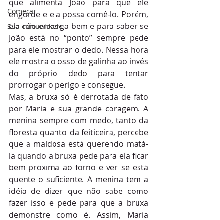
que alimenta João para que ele 
Começar
engorde e ela possa comê-lo. Porém, 
ela não enxerga bem e para saber se 
Sua comunidade
João está no “ponto” sempre pede 
para ele mostrar o dedo. Nessa hora 
ele mostra o osso de galinha ao invés 
do próprio dedo para tentar 
prorrogar o perigo e consegue.
Mas, a bruxa só é derrotada de fato 
por Maria e sua grande coragem. A 
menina sempre com medo, tanto da 
floresta quanto da feiticeira, percebe 
que a maldosa está querendo matá-
la quando a bruxa pede para ela ficar 
bem próxima ao forno e ver se está 
quente o suficiente. A menina tem a 
idéia de dizer que não sabe como 
fazer isso e pede para que a bruxa 
demonstre como é. Assim, Maria 