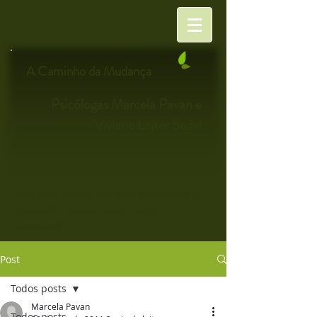
A Caminho da Mudança
Psicólogas Marcela Pavan e
Viviane Lajter Segal
Seja bem-vindo! Este é um espaço para a
promoção do bem-estar físico e
emocional.
Post
Todos posts
Marcela Pavan
Todos posts