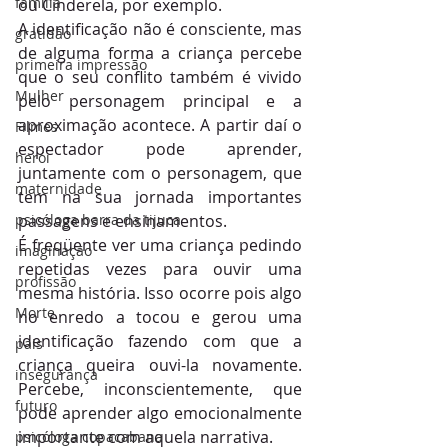
família
ou Cinderela, por exemplo.
A identificação não é consciente, mas 
gratidão
de alguma forma a criança percebe 
primeira impressão
que o seu conflito também é vivido 
Mulher
pelo personagem principal e a 
aproximação acontece. A partir daí o 
Filmes
espectador pode aprender, 
herói
juntamente com o personagem, que 
maternidade
tem na sua jornada importantes 
passagens e ensinamentos.
psicóloga barra da tijuca
É freqüente ver uma criança pedindo 
imaginação
repetidas vezes para ouvir uma 
profissão
mesma história. Isso ocorre pois algo 
Morte
no enredo a tocou e gerou uma 
identificação fazendo com que a 
pais
criança queira ouvi-la novamente. 
insegurança
Percebe, inconscientemente, que 
futuro
pode aprender algo emocionalmente 
importante com aquela narrativa.
psicóloga copacabana