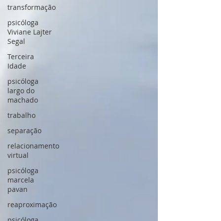
transformação
psicóloga
Viviane Lajter
Segal
Terceira
Idade
psicóloga
largo do
machado
trabalho
separação
relacionamento
virtual
psicóloga
marcela
pavan
reaproximação
psicóloga