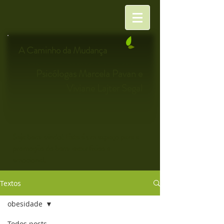
A Caminho da Mudança
Psicólogas Marcela Pavan e
Viviane Lajter Segal
Seja bem-vindo! Este é um espaço para a
promoção do bem-estar físico e
emocional.
Textos
obesidade
Todos posts