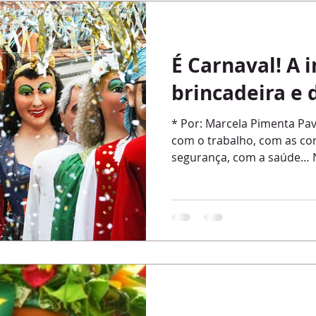
nça
ciúme
bem estar
estresse
felicidade
entre
É Carnaval! A 
bullying
Criança
filhos
divórcio
fantasia
e
brincadeira e 
* Por: Marcela Pimenta P
boicote
escolha
carnaval
família
gratidão
com o trabalho, com as con
segurança, com a saúde… N