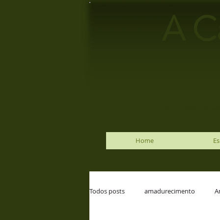
A C
Seja bem-vindo
Home
Es
Todos posts
amadurecimento
A