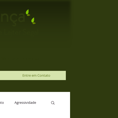
nça
 Lajter Segal
ísico e emocional.
Entre em Contato
nto
Agressividade