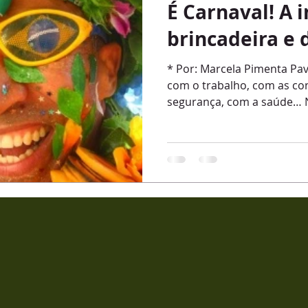
É Carnaval! A 
brincadeira e 
* Por: Marcela Pimenta P
com o trabalho, com as con
segurança, com a saúde… N