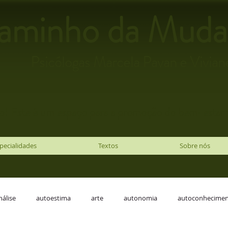
aminho da Muda
Psicólogas Marcela Pavan e Viviane
! Este é um espaço para a promoção do bem-estar f
pecialidades
Textos
Sobre nós
nálise
autoestima
arte
autonomia
autoconhecime