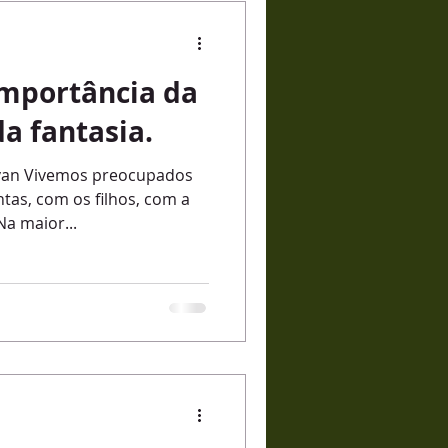
vista
controle
importância da
moções
da fantasia.
avan Vivemos preocupados
tas, com os filhos, com a
a maior...