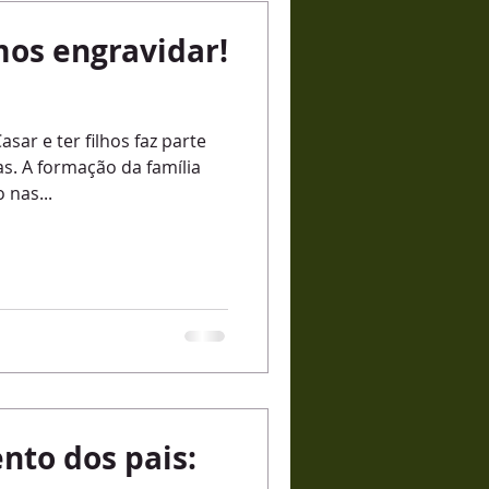
vista
controle
os engravidar!
moções
asar e ter filhos faz parte
s. A formação da família
 nas...
nto dos pais: