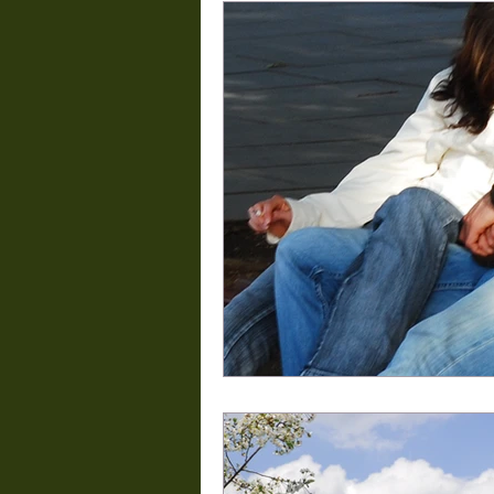
ansiedade
a caminho da muda
depressão
Comportamento
deficit de atenção
casamento