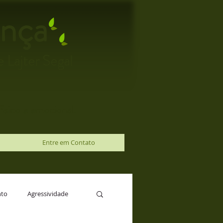
nça
 Lajter Segal
ísico e emocional.
Entre em Contato
nto
Agressividade