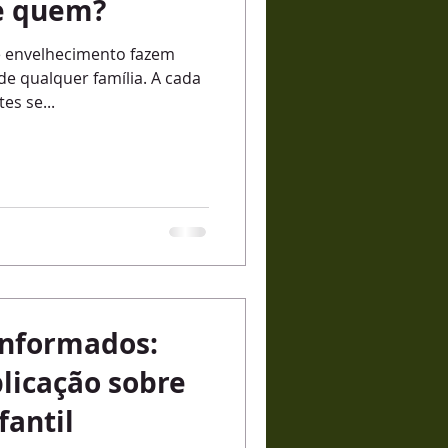
e quem?
e envelhecimento fazem
r família. A cada
es se...
onformados:
licação sobre
fantil