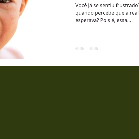
Você já se sentiu frustrado? Uma espécie de decepç
quando percebe que a real
esperava? Pois é, essa...