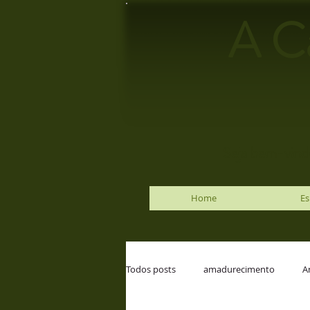
A C
Seja bem-vindo
Home
Es
Todos posts
amadurecimento
A