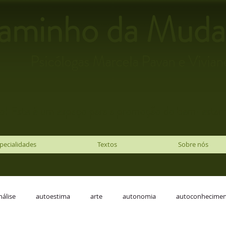
aminho da Muda
Psicólogas Marcela Pavan e Viviane
! Este é um espaço para a promoção do bem-estar f
pecialidades
Textos
Sobre nós
nálise
autoestima
arte
autonomia
autoconhecime