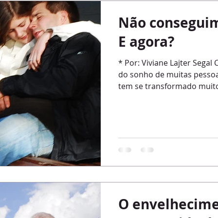
nça
ciúme
bem estar
estresse
felicidade
entre
Não conseguim
E agora?
bullying
Criança
filhos
divórcio
fantasia
e
* Por: Viviane Lajter Segal C
do sonho de muitas pessoa
tem se transformado muito
boicote
escolha
carnaval
família
gratidão
O envelhecime