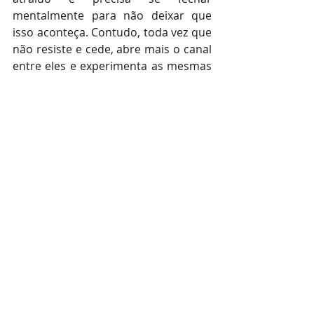
mentalmente para não deixar que 
isso aconteça. Contudo, toda vez que 
não resiste e cede, abre mais o canal 
entre eles e experimenta as mesmas 
sensações do oponente, como raiva, 
ambição, vingança e outras tantas, o 
que o enfraquece e o deixa 
debilitado.
Fazendo uma relação psicológica 
Voldemort é o lado sombrio de 
Harry Potter. Todos nós temos uma 
parte a qual não queremos acessar, 
uma instância ameaçadora que 
contém aspectos vergonhosos e 
preferimos esconder de nós 
mesmos. A psicologia Junguiana 
chama isso de “sombra” e quanto 
mais a escondemos mais forte ela 