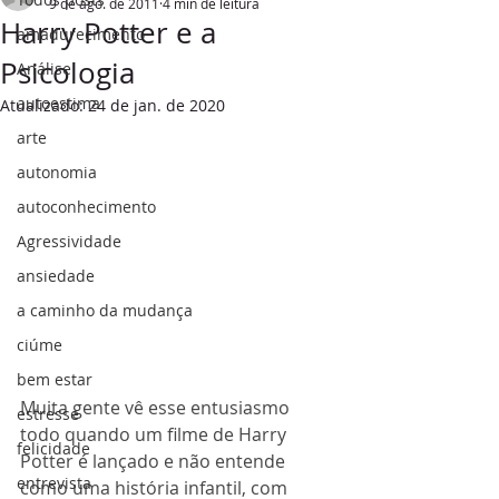
9 de ago. de 2011
4 min de leitura
Harry Potter e a
amadurecimento
Psicologia
Análise
autoestima
Atualizado:
24 de jan. de 2020
arte
autonomia
autoconhecimento
Agressividade
ansiedade
a caminho da mudança
ciúme
bem estar
Muita gente vê esse entusiasmo 
estresse
todo quando um filme de Harry 
felicidade
Potter é lançado e não entende 
entrevista
como uma história infantil, com 