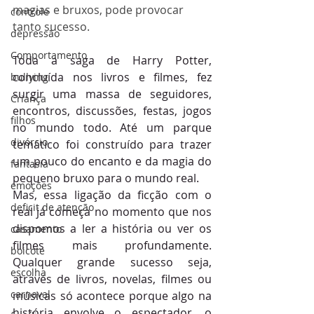
magias e bruxos, pode provocar 
controle
tanto sucesso.
depressão
Comportamento
Toda a saga de Harry Potter, 
concluída nos livros e filmes, fez 
bullying
surgir uma massa de seguidores, 
Criança
encontros, discussões, festas, jogos 
filhos
no mundo todo. Até um parque 
divórcio
temático foi construído para trazer 
um pouco do encanto e da magia do 
fantasia
pequeno bruxo para o mundo real.
emoções
Mas, essa ligação da ficção com o 
deficit de atenção
real já começa no momento que nos 
dispomos a ler a história ou ver os 
casamento
filmes mais profundamente. 
boicote
Qualquer grande sucesso seja, 
escolha
através de livros, novelas, filmes ou 
carnaval
músicas só acontece porque algo na 
história envolve o espectador, o 