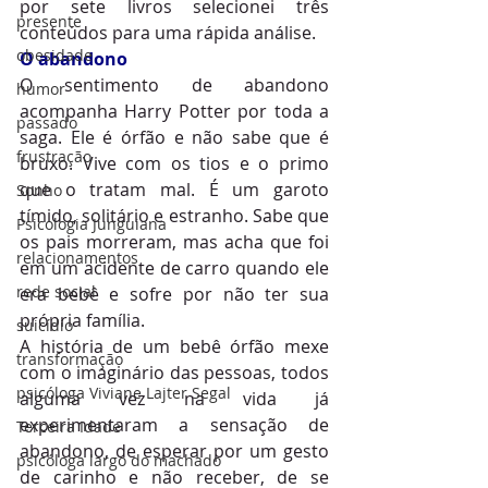
por sete livros selecionei três 
presente
conteúdos para uma rápida análise.
obesidade
O abandono
O sentimento de abandono 
humor
acompanha Harry Potter por toda a 
passado
saga. Ele é órfão e não sabe que é 
frustração
bruxo. Vive com os tios e o primo 
que o tratam mal. É um garoto 
Sonho
tímido, solitário e estranho. Sabe que 
Psicologia Junguiana
os pais morreram, mas acha que foi 
relacionamentos
em um acidente de carro quando ele 
rede social
era bebê e sofre por não ter sua 
própria família.
suicídio
A história de um bebê órfão mexe 
transformação
com o imaginário das pessoas, todos 
psicóloga Viviane Lajter Segal
alguma vez na vida já 
experimentaram a sensação de 
Terceira Idade
abandono, de esperar por um gesto 
psicóloga largo do machado
de carinho e não receber, de se 