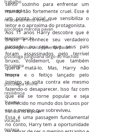
trabalho
sentir sozinho para enfrentar um 
separação
mundo tão fortemente cruel. Esse é 
um ponto inicial que sensibiliza o 
relacionamento virtual
leitor e o aproxima do protagonista.
psicóloga marcela pavan
Aos 11 anos Harry descobre que é 
reaproximação
bruxo e conhece seu verdadeiro 
passado, ou seja, que seus pais 
psicóloga marcela pimenta pavan
foram assassinados pelo terrível 
psicóloga junguiana largo do machad
bruxo, Voldemort, que também 
Psicologia
queria matá-lo. Mas, Harry não 
morre e o feitiço lançado pelo 
Terapia
inimigo se volta contra ele mesmo 
psicologia online
fazendo-o desaparecer. Isso faz com 
resiliência
que ele se torne popular e seja 
Trauma
conhecido no mundo dos bruxos por 
ser o menino que sobreviveu.
Transtorno bipolar
Essa é uma passagem fundamental 
vocação
no conto, Harry tem a oportunidade 
tristeza
de deixar de ser o menino estranho e 