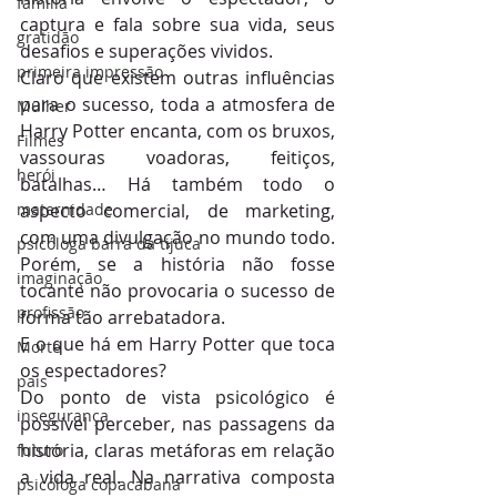
família
captura e fala sobre sua vida, seus 
gratidão
desafios e superações vividos.
primeira impressão
Claro que existem outras influências 
para o sucesso, toda a atmosfera de 
Mulher
Harry Potter encanta, com os bruxos, 
Filmes
vassouras voadoras, feitiços, 
herói
batalhas… Há também todo o 
maternidade
aspecto comercial, de marketing, 
com uma divulgação no mundo todo. 
psicóloga barra da tijuca
Porém, se a história não fosse 
imaginação
tocante não provocaria o sucesso de 
profissão
forma tão arrebatadora.
E o que há em Harry Potter que toca 
Morte
os espectadores?
pais
Do ponto de vista psicológico é 
insegurança
possível perceber, nas passagens da 
história, claras metáforas em relação 
futuro
a vida real. Na narrativa composta 
psicóloga copacabana