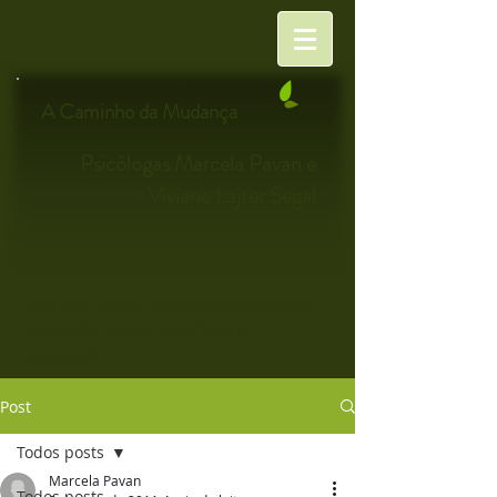
A Caminho da Mudança
Psicólogas Marcela Pavan e
Viviane Lajter Segal
Seja bem-vindo! Este é um espaço para a
promoção do bem-estar físico e
emocional.
Post
Todos posts
Marcela Pavan
Todos posts